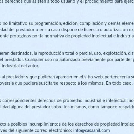
os derechos que asisten a todo usuario y el procedimiento para ejerci
ero no limitativo su programación, edición, compilación y demás elem
edad del prestador o en su caso dispone de licencia o autorización ex
te protegidos por la normativa de propiedad intelectual e industrial
eran destinados, la reproducción total o parcial, uso, explotación, di
 del prestador. Cualquier uso no autorizado previamente por parte de
industrial del autor.
s al prestador y que pudieran aparecer en el sitio web, pertenecen a s
versia que pudiera suscitarse respecto a los mismos. En todo caso, e
os correspondientes derechos de propiedad industrial e intelectual, n
ilidad alguna del prestador sobre los mismos, como tampoco respald
ecto a posibles incumplimientos de los derechos de propiedad intelect
avés del siguiente correo electrónico:
info@casaanil.com