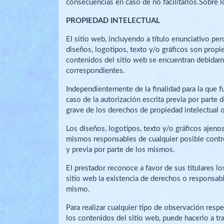
consecuencias en caso de no facilitarlos.Sobre l
PROPIEDAD INTELECTUAL
El sitio web, incluyendo a título enunciativo p
diseños, logotipos, texto y/o gráficos son propi
contenidos del sitio web se encuentran debidamen
correspondientes.
Independientemente de la finalidad para la que fu
caso de la autorización escrita previa por parte
grave de los derechos de propiedad intelectual o 
Los diseños, logotipos, texto y/o gráficos ajeno
mismos responsables de cualquier posible contro
y previa por parte de los mismos.
El prestador reconoce a favor de sus titulares l
sitio web la existencia de derechos o responsab
mismo.
Para realizar cualquier tipo de observación resp
los contenidos del sitio web, puede hacerlo a tr