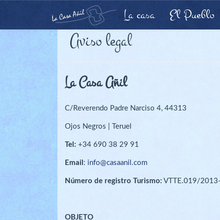
La casa
El Pueblo
CASA AÑIL
Aviso legal
La Casa Añil
C/Reverendo Padre Narciso 4, 44313
Ojos Negros | Teruel
Tel:
+34 690 38 29 91
Email
:
info@casaanil.com
Número de registro Turismo:
VTTE.019/2013-C
OBJETO