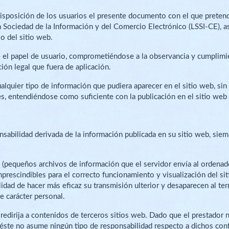
 disposición de los usuarios el presente documento con el que preten
 Sociedad de la Información y del Comercio Electrónico (LSSI-CE), as
o del sitio web.
 el papel de usuario, comprometiéndose a la observancia y cumplimie
ión legal que fuera de aplicación.
ualquier tipo de información que pudiera aparecer en el sitio web, sin
s, entendiéndose como suficiente con la publicación en el sitio web 
onsabilidad derivada de la información publicada en su sitio web, si
s (pequeños archivos de información que el servidor envía al ordenado
escindibles para el correcto funcionamiento y visualización del sitio
lidad de hacer más eficaz su transmisión ulterior y desaparecen al te
e carácter personal.
 redirija a contenidos de terceros sitios web. Dado que el prestador
, éste no asume ningún tipo de responsabilidad respecto a dichos cont