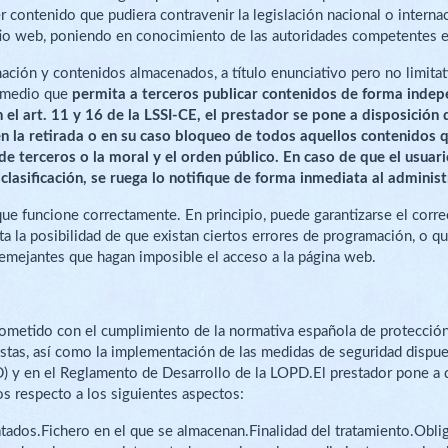
r contenido que pudiera contravenir la legislación nacional o interna
 sitio web, poniendo en conocimiento de las autoridades competentes 
ación y contenidos almacenados, a título enunciativo pero no limitati
o medio que
permita a terceros publicar contenidos de forma indep
el art. 11 y 16 de la LSSI-CE, el prestador se pone a disposición 
n la retirada o en su caso bloqueo de todos aquellos contenidos q
 de terceros o la moral y el orden público. En caso de que el usuar
clasificación, se ruega lo notifique de forma inmediata al administ
que funcione correctamente. En principio, puede garantizarse el corr
rta la posibilidad de que existan ciertos errores de programación, o 
 semejantes que hagan imposible el acceso a la página web.
etido con el cumplimiento de la normativa española de protección d
stas, así como la implementación de las medidas de seguridad dispues
 y en el Reglamento de Desarrollo de la LOPD.El prestador pone a di
os respecto a los siguientes aspectos:
ados.Fichero en el que se almacenan.Finalidad del tratamiento.Obliga