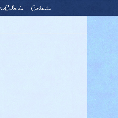
toGalería
Contacto