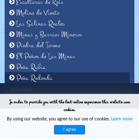
Esculturas de Kpis
Molino de Viento
Las Salinas Reales
Minas y Barrios Mineros
Piedra del Tormo
El Peñon de Las Minas
Peña Rubia
Peña Redonda
Aviso Legal
In order to provide you with the best online experience this website uses
Política de privacidad
cookies.
By using our website, you agree to our use of cookies.
Learn more
I agree