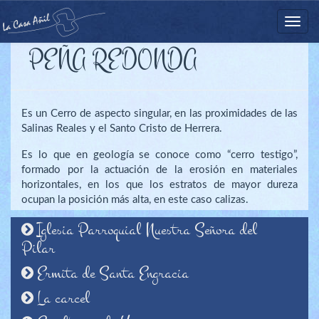
Nave
CASA AÑIL
PEÑA REDONDA
Es un Cerro de aspecto singular, en las proximidades de las
Salinas Reales y el Santo Cristo de Herrera.
Es lo que en geología se conoce como “cerro testigo”,
formado por la actuación de la erosión en materiales
horizontales, en los que los estratos de mayor dureza
ocupan la posición más alta, en este caso calizas.
Iglesia Parroquial Nuestra Señora del
Pilar
Ermita de Santa Engracia
La carcel