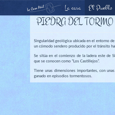
La casa
El Pueblo
CASA AÑIL
PIEDRA DEL TORMO
Singularidad geológica ubicada en el entorno de 
un cómodo sendero producido por el tránsito ha
Se sitúa en el comienzo de la ladera este de S
que se conocen como “Los Castillejos”.
Tiene unas dimensiones importantes, con unas
ganado en episodios tormentosos.