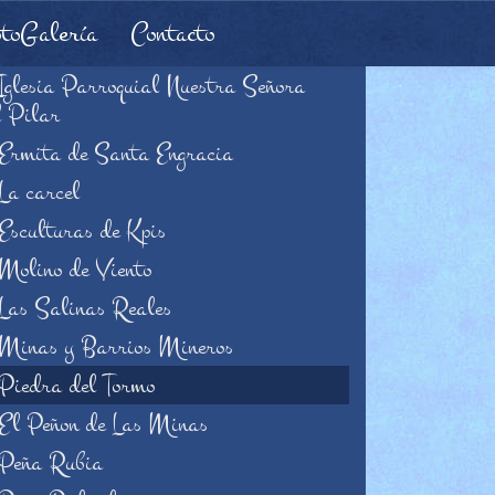
toGalería
Contacto
Iglesia Parroquial Nuestra Señora
l Pilar
Ermita de Santa Engracia
La carcel
Esculturas de Kpis
Molino de Viento
Las Salinas Reales
Minas y Barrios Mineros
Piedra del Tormo
El Peñon de Las Minas
Peña Rubia