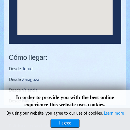
Cómo llegar:
Desde
Teruel
Desde
Zaragoza
Desde
Valencia
In order to provide you with the best online
Desde
Madrid
experience this website uses cookies.
By using our website, you agree to our use of cookies.
Learn more
Aviso Legal
I agree
Política de privacidad